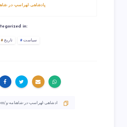
پادشاهی-لهراسپ-در-شاهن
tegorized in:
سیاست
تاریخ