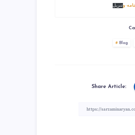
امه-و
تنزیل
Ca
Blog
Share Article: