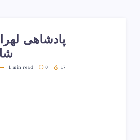
پادشاهی لهر
شاه
1
min read
0
17
ر