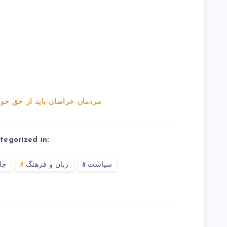
مردمان-خراسان-باید-از-حق-خود-
tegorized in:
سیاست
زبان و فرهنگ
جا