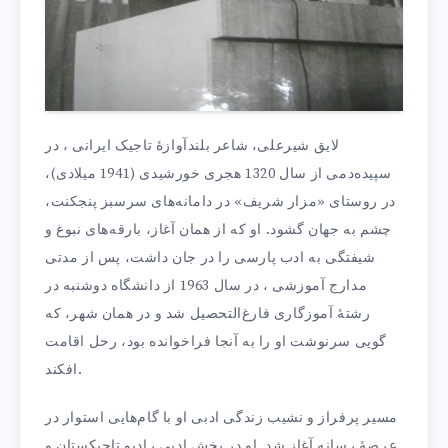
لایق شیرعلی، شاعر بلندآوازهٔ تاجیک ایرانی ، در
سپیده‌دمی از سال 1320 هجری خورشیدی (1941 میلادی)،
در روستای «مزار شریف» در دامانه‌های سرسبز پنجکنت،
چشم به جهان گشود. او که از همان آغاز، بارقه‌های نبوغ و
شیفتگی به ادب پارسی را در جان داشت، پس از مدتی
مدارج آموزشی ، در سال 1963 از دانشگاه دوشنبه در
رشتهٔ آموزگاری فارغ‌التحصیل شد و در همان شهر، که
گویی سرنوشت او را به آنجا فراخوانده بود، رحل اقامت
افکند.
مسیر پرفراز و نشیب زندگی ادبی او با گام‌هایی استوار در
عرصهٔ رسانه آغاز شد. او در بخش ادبی رادیو تاجیکستان و