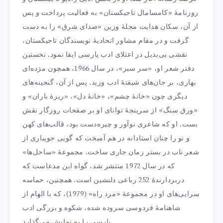
روزنامهٔ «کامسامال تاجیکستان» به فعالیت پرداخت و پس
از آن، سکان هدایت مجلهٔ وزین «صدای شرق» را به دست
گرفت و در مقام مشاور اتحادیهٔ نویسندگان تاجیکستان،
نقشی بی‌بدیل در اعتلای ادب پارسی ایفا نمود. نخستین
دفتر شعر او، «سر سبز»، در سال 1966، همچون مژده‌ای
بهاری، بر جان‌های شیفتهٔ ادب وزید. پس از آن، گنجینه‌های
دیگری چون «خانهٔ چشم»، «خانهٔ دل»، «ریزهٔ باران» و
«ورق سنگ» از سرپنجهٔ توانای او بر صفحات روزگار نقش
بست. او که شاعری نوآور و چیره‌دست بود، قالب‌های کهن
و نو را چنان استادانه در هم آمیخت که گویی جویباری از
شعر ناب در بستر زمان جاری ساخت. مجموعهٔ «ساحل‌ها»
که در سال 1972 منتشر شد، گواه این مدعاست که
دربردارندهٔ 252 رباعی دلنشین است. همچنین، حماسه
‌سرایی‌های او در مجموعهٔ «مرد راه» (1979)، که با الهام از
شاهنامهٔ فردوسی سروده شده، شکوه و بزرگی ادب
پارسی را به نمایش می‌گذارد.