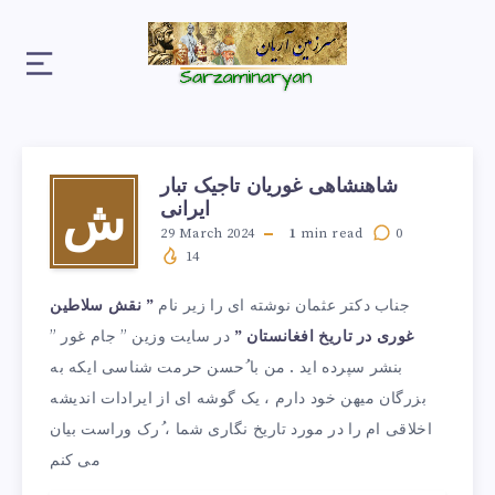
شاهنشاهی غوریان تاجیک تبار
ایرانی
ش
29 March 2024
1
min read
0
14
جناب دکتر عثمان نوشته ای را زیر نام
” نقش سلاطین
غوری در تاریخ افغانستان ”
در سایت وزین ” جام غور ”
بنشر سپرده اید . من با ُحسن حرمت شناسی ایکه به
بزرگان میهن خود دارم ، یک گوشه ای از ایرادات اندیشه
اخلاقی ام را در مورد تاریخ نگاری شما ، ُرک وراست بیان
می کنم