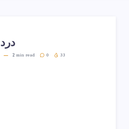
درد
2
min read
0
33