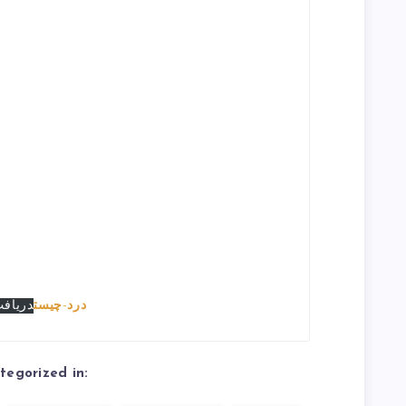
درد-چیست
دریاف
tegorized in: