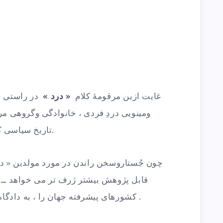
غایت ازین مرقومۀ کلام
«
درد »
در راستی مس
ومینویی دردِ فردی ، خانوادگی وگروهی مر
تاریخ سیاسی کشور خراسان ــ افغانستان می باشد.
چون جُستاروسخن راندن در مورد مولدین « در
قابل پژوهش بیشتر ژرف تر می خواهد ــ 
کشورهای پیشرفته جهان را ، به دادگاه سنجش جنایت علیه بشریت بکشاند .