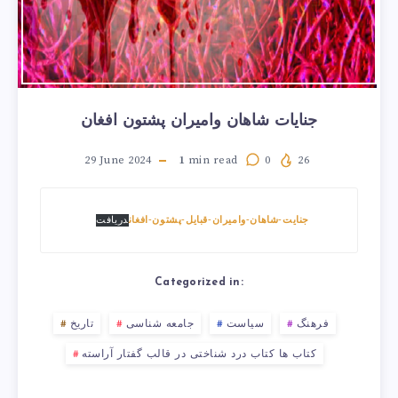
جنایات شاهان وامیران پشتون افغان
29 June 2024
1
min read
0
26
جنایت-شاهان-وامیران-قبایل-پشتون-افغان
دریافت
Categorized in:
فرهنگ
سیاست
جامعه شناسی
تاریخ
کتاب ها کتاب درد شناختی در قالب گفتار آراسته