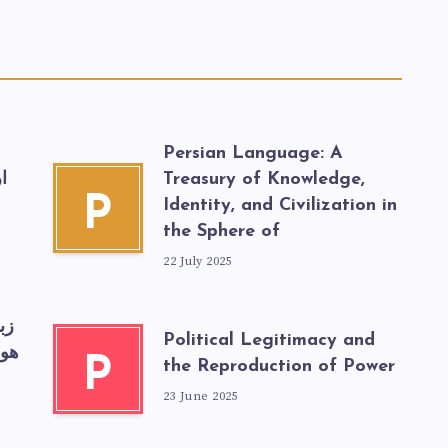
Persian Language: A
Treasury of Knowledge,
ا
P
Identity, and Civilization in
the Sphere of
22 July 2025
زب
Political Legitimacy and
هوی
P
the Reproduction of Power
23 June 2025