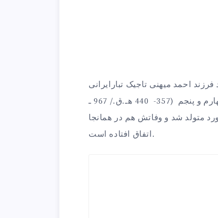
فرزند احمد ميهنی تاجیک تبارایرانی
خراسان صوفی و شاعربزرگ مشهور قرن چهارم و پنجم (357- 440 هـ.ق./ 967 ـ
 از توابع ابيورد متولد شد و وفاتش هم در همانجا
اتفاق افتاده است.