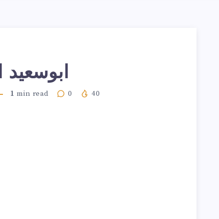
ابوسعيد اب
1
min read
0
40