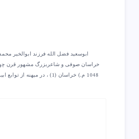
ابوسعيد فضل الله فرزند ابوالخير محمد 
1048 م.) خراسان (1) ، در ميهنه