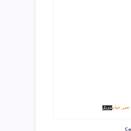
مر-خیام
تنزیل
Ca