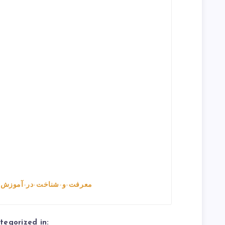
معرفت-و-شناخت-در-آموزش-ع
tegorized in: