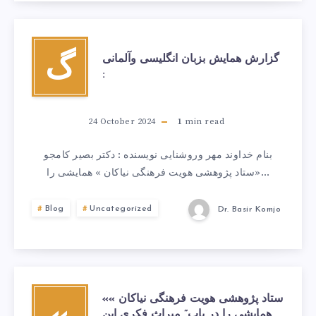
گزارش همایش بزبان انگلیسی وآلمانی
گ
:
24 October 2024
1
min read
بنام خداوند مهر وروشنایی نویسنده : دکتر بصیر کامجو
«ستاد پژوهشی هویت فرهنگی نیاکان » همایشی را…
Blog
Uncategorized
Dr. Basir Komjo
«ستاد پژوهشی هویت فرهنگی نیاکان »
همایشی را در باب” میراث فکری ابن